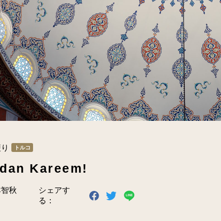
便り
トルコ
dan Kareem!
本智秋
シェアす
る：